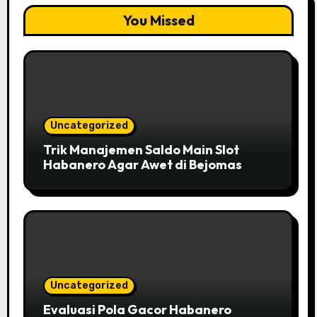
You Missed
Uncategorized
Trik Manajemen Saldo Main Slot
Habanero Agar Awet di Bejomas
Uncategorized
Evaluasi Pola Gacor Habanero