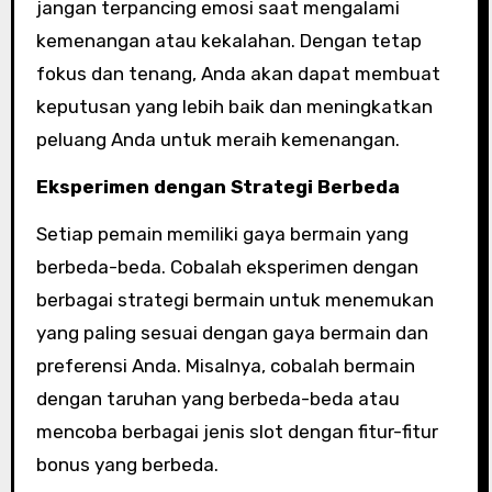
jangan terpancing emosi saat mengalami
kemenangan atau kekalahan. Dengan tetap
fokus dan tenang, Anda akan dapat membuat
keputusan yang lebih baik dan meningkatkan
peluang Anda untuk meraih kemenangan.
Eksperimen dengan Strategi Berbeda
Setiap pemain memiliki gaya bermain yang
berbeda-beda. Cobalah eksperimen dengan
berbagai strategi bermain untuk menemukan
yang paling sesuai dengan gaya bermain dan
preferensi Anda. Misalnya, cobalah bermain
dengan taruhan yang berbeda-beda atau
mencoba berbagai jenis slot dengan fitur-fitur
bonus yang berbeda.