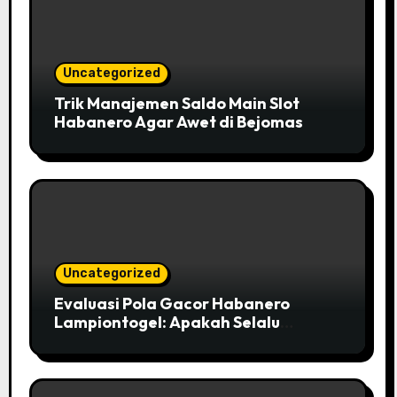
Uncategorized
Trik Manajemen Saldo Main Slot
Habanero Agar Awet di Bejomas
Uncategorized
Evaluasi Pola Gacor Habanero
Lampiontogel: Apakah Selalu
Berhasil?