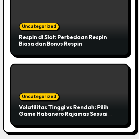
Uncategorized
Respin di Slot: Perbedaan Respin
Biasa dan Bonus Respin
Uncategorized
Volatilitas Tinggi vs Rendah: Pilih
Game Habanero Rajamas Sesuai
Gayamu