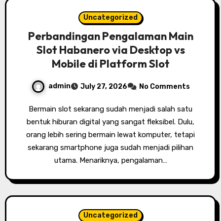
Uncategorized
Perbandingan Pengalaman Main
Slot Habanero via Desktop vs
Mobile di Platform Slot
admin
July 27, 2026
No Comments
Bermain slot sekarang sudah menjadi salah satu
bentuk hiburan digital yang sangat fleksibel. Dulu,
orang lebih sering bermain lewat komputer, tetapi
sekarang smartphone juga sudah menjadi pilihan
utama. Menariknya, pengalaman…
Uncategorized