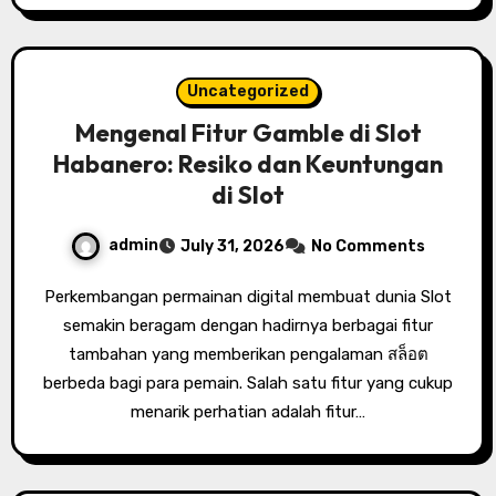
Uncategorized
Mengenal Fitur Gamble di Slot
Habanero: Resiko dan Keuntungan
di Slot
admin
July 31, 2026
No Comments
Perkembangan permainan digital membuat dunia Slot
semakin beragam dengan hadirnya berbagai fitur
tambahan yang memberikan pengalaman สล็อต
berbeda bagi para pemain. Salah satu fitur yang cukup
menarik perhatian adalah fitur…