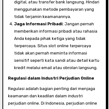
digital, atau transfer bank langsung. Hindari
menggunakan metode pembayaran yang
tidak terjamin keamanannya.
Jaga Informasi Pribadi
: Jangan pernah
memberikan informasi pribadi atau rahasia
Anda kepada pihak ketiga yang tidak
terpercaya. Situs slot online terpercaya
tidak akan pernah meminta informasi
sensitif seperti kata sandi atau detail kartu
kredit melalui email atau obrolan langsung.
Regulasi dalam Industri Perjudian Online
Regulasi adalah bagian penting dari menjaga
keamanan dan keadilan dalam industri
perjudian online. Di Indonesia, perjudian online