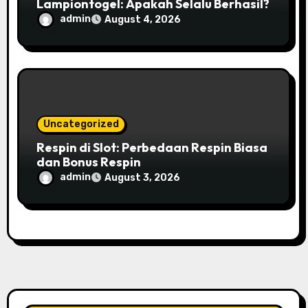
Lampiontogel: Apakah Selalu Berhasil?
admin
August 4, 2026
Uncategorized
Respin di Slot: Perbedaan Respin Biasa
dan Bonus Respin
admin
August 3, 2026