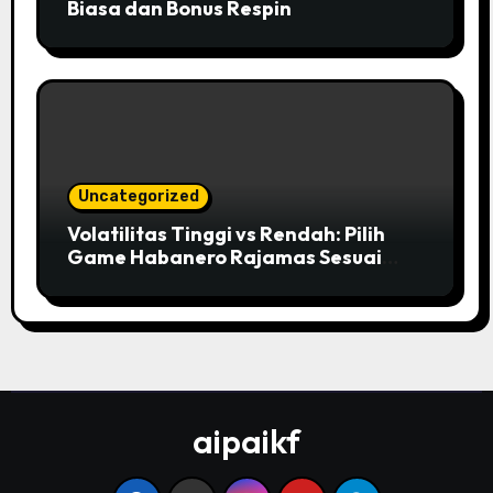
Biasa dan Bonus Respin
Uncategorized
Volatilitas Tinggi vs Rendah: Pilih
Game Habanero Rajamas Sesuai
Gayamu
aipaikf