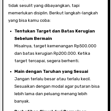
tidak sesulit yang dibayangkan, tapi
memerlukan disiplin. Berikut langkah-langkah
yang bisa kamu coba:
Tentukan Target dan Batas Kerugian
Sebelum Bermain
Misalnya, target kemenangan Rp500.000
dan batas kerugian Rp200.000. Ketika
target tercapai, segera berhenti.
Main dengan Taruhan yang Sesuai
Jangan terlalu besar atau terlalu kecil.
Sesuaikan dengan modal agar putaran bisa
lebih lama dan peluang menang lebih
banyak.