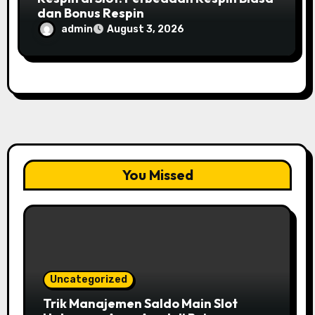
dan Bonus Respin
admin
August 3, 2026
You Missed
Uncategorized
Trik Manajemen Saldo Main Slot