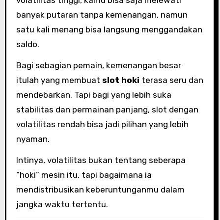
banyak putaran tanpa kemenangan, namun
satu kali menang bisa langsung menggandakan
saldo.
Bagi sebagian pemain, kemenangan besar
itulah yang membuat
slot hoki
terasa seru dan
mendebarkan. Tapi bagi yang lebih suka
stabilitas dan permainan panjang, slot dengan
volatilitas rendah bisa jadi pilihan yang lebih
nyaman.
Intinya, volatilitas bukan tentang seberapa
“hoki” mesin itu, tapi bagaimana ia
mendistribusikan keberuntunganmu dalam
jangka waktu tertentu.