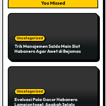
You Missed
Uncategorized
Trik Manajemen Saldo Main Slot
Habanero Agar Awet di Bejomas
Uncategorized
Evaluasi Pola Gacor Habanero
Lampiontogel: Apakah Selalu