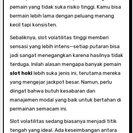
pemain yang tidak suka risiko tinggi. Kamu bisa
bermain lebih lama dengan peluang menang
kecil tapi konsisten.
Sebaliknya, slot volatilitas tinggi memberi
sensasi yang lebih intens—setiap putaran bisa
jadi sangat menegangkan karena hasilnya tidak
terduga. Inilah alasan mengapa banyak pemain
slot hoki
lebih suka jenis ini, terutama mereka
yang mengejar jackpot besar. Namun, perlu
diingat bahwa butuh kesabaran dan
manajemen modal yang baik untuk bertahan di
permainan semacam ini.
Slot volatilitas sedang biasanya menjadi titik
tengah yang ideal. Ada keseimbangan antara