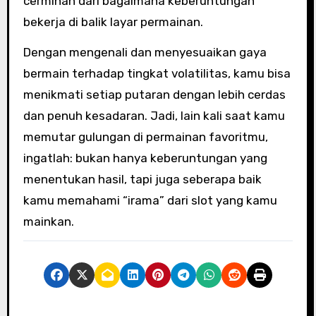
cerminan dari bagaimana keberuntungan
bekerja di balik layar permainan.
Dengan mengenali dan menyesuaikan gaya
bermain terhadap tingkat volatilitas, kamu bisa
menikmati setiap putaran dengan lebih cerdas
dan penuh kesadaran. Jadi, lain kali saat kamu
memutar gulungan di permainan favoritmu,
ingatlah: bukan hanya keberuntungan yang
menentukan hasil, tapi juga seberapa baik
kamu memahami “irama” dari slot yang kamu
mainkan.