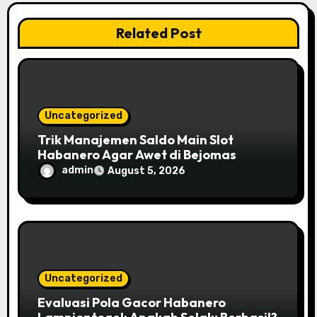
i
Related Post
o
n
Uncategorized
Trik Manajemen Saldo Main Slot
Habanero Agar Awet di Bejomas
admin
August 5, 2026
Uncategorized
Evaluasi Pola Gacor Habanero