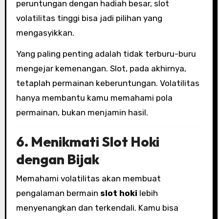
peruntungan dengan hadiah besar, slot
volatilitas tinggi bisa jadi pilihan yang
mengasyikkan.
Yang paling penting adalah tidak terburu-buru
mengejar kemenangan. Slot, pada akhirnya,
tetaplah permainan keberuntungan. Volatilitas
hanya membantu kamu memahami pola
permainan, bukan menjamin hasil.
6. Menikmati Slot Hoki
dengan Bijak
Memahami volatilitas akan membuat
pengalaman bermain
slot hoki
lebih
menyenangkan dan terkendali. Kamu bisa