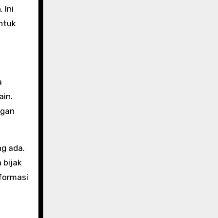
 Ini
ntuk
a
in.
ngan
ng ada.
 bijak
formasi