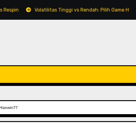
n
Volatilitas Tinggi vs Rendah: Pilih Game Habanero
 Maxwin77