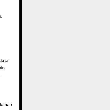
i.
 data
ain
a
alaman