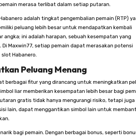
emain merasa terlibat dalam setiap putaran.
t Habanero adalah tingkat pengembalian pemain (RTP) y
emiliki peluang lebih besar untuk mendapatkan kembali
ar angka; ini adalah harapan, sebuah kesempatan yang
. Di Maxwin77, setiap pemain dapat merasakan potensi
 slot Habanero.
atkan Peluang Menang
at berbagai fitur yang dirancang untuk meningkatkan pe
 simbol liar memberikan kesempatan lebih besar bagi pem
taran gratis tidak hanya mengurangi risiko, tetapi juga
sisi lain, dapat menggantikan simbol lain untuk memban
kan.
arik bagi pemain. Dengan berbagai bonus, seperti bonu