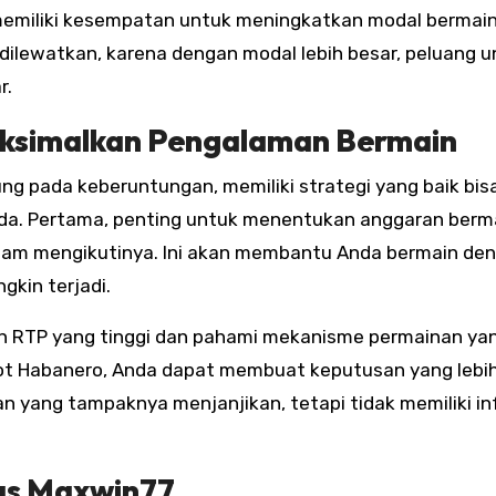
emiliki kesempatan untuk meningkatkan modal bermain.
dilewatkan, karena dengan modal lebih besar, peluang u
r.
aksimalkan Pengalaman Bermain
ng pada keberuntungan, memiliki strategi yang baik bis
da. Pertama, penting untuk menentukan anggaran berma
dalam mengikutinya. Ini akan membantu Anda bermain de
gkin terjadi.
an RTP yang tinggi dan pahami mekanisme permainan ya
slot Habanero, Anda dapat membuat keputusan yang lebih
n yang tampaknya menjanjikan, tetapi tidak memiliki in
as Maxwin77