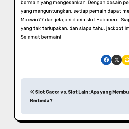
bermain yang mengesankan. Dengan desain perm
yang menguntungkan, setiap pemain dapat me
Maxwin77 dan jelajahi dunia slot Habanero. S
yang tak terlupakan, dan siapa tahu, jackpot 
Selamat bermain!
P
Slot Gacor vs. Slot Lain: Apa yang Memb
o
Berbeda?
s
t