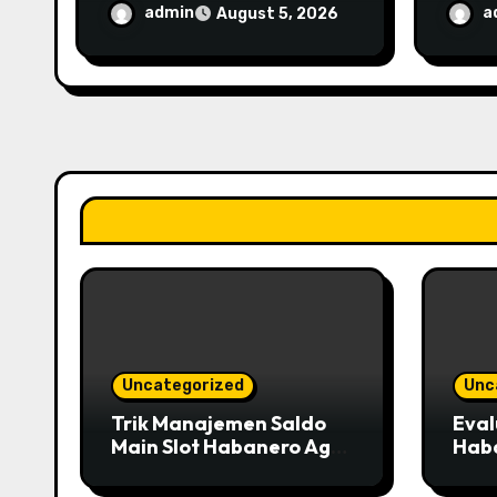
Awet di Bejomas
Apaka
admin
a
August 5, 2026
Uncategorized
Unc
Trik Manajemen Saldo
Eval
Main Slot Habanero Agar
Haba
Awet di Bejomas
Apak