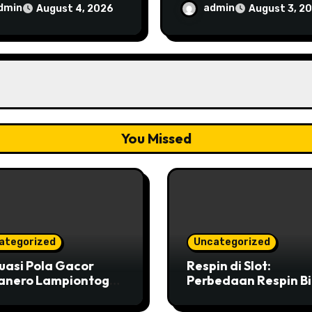
h Selalu Berhasil?
Respin
dmin
admin
August 4, 2026
August 3, 2
You Missed
ategorized
Uncategorized
uasi Pola Gacor
Respin di Slot:
nero Lampiontogel:
Perbedaan Respin B
ah Selalu Berhasil?
dan Bonus Respin