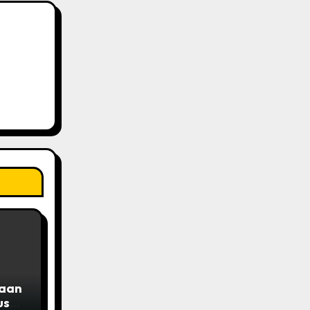
daan
us