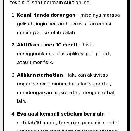
teknik ini saat bermain
slot
online:
Kenali tanda dorongan
– misalnya merasa
gelisah, ingin bertaruh terus, atau emosi
meningkat setelah kalah.
Aktifkan timer 10 menit
– bisa
menggunakan alarm, aplikasi pengingat,
atau timer fisik.
Alihkan perhatian
– lakukan aktivitas
ringan seperti minum, berjalan sebentar,
mendengarkan musik, atau mengecek hal
lain.
Evaluasi kembali sebelum bermain
–
setelah 10 menit, tanyakan pada diri sendiri: