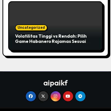
Uncategorized
Volatilitas Tinggi vs Rendah: Pilih
Game Habanero Rajamas Sesuai
Gayamu
aipaikf