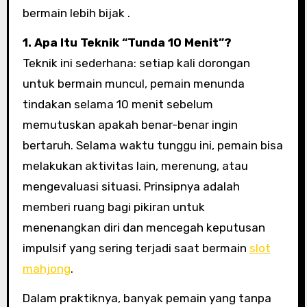
bermain lebih bijak .
1. Apa Itu Teknik “Tunda 10 Menit”?
Teknik ini sederhana: setiap kali dorongan
untuk bermain muncul, pemain menunda
tindakan selama 10 menit sebelum
memutuskan apakah benar-benar ingin
bertaruh. Selama waktu tunggu ini, pemain bisa
melakukan aktivitas lain, merenung, atau
mengevaluasi situasi. Prinsipnya adalah
memberi ruang bagi pikiran untuk
menenangkan diri dan mencegah keputusan
impulsif yang sering terjadi saat bermain
slot
mahjong
.
Dalam praktiknya, banyak pemain yang tanpa