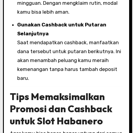
mingguan. Dengan mengklaim rutin, modal
kamu bisa lebih aman.
Gunakan Cashback untuk Putaran
Selanjutnya
Saat mendapatkan cashback, manfaatkan
dana tersebut untuk putaran berikutnya. Ini
akan menambah peluang kamu meraih
kemenangan tanpa harus tambah deposit
baru.
Tips Memaksimalkan
Promosi dan Cashback
untuk Slot Habanero