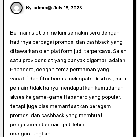
By
admin
July 18, 2025
Bermain slot online kini semakin seru dengan
hadirnya berbagai promosi dan cashback yang
ditawarkan oleh platform judi terpercaya. Salah
satu provider slot yang banyak digemari adalah
Habanero, dengan tema permainan yang
variatif dan fitur bonus melimpah. Di situs , para
pemain tidak hanya mendapatkan kemudahan
akses ke game-game Habanero yang populer,
tetapi juga bisa memanfaatkan beragam
promosi dan cashback yang membuat
pengalaman bermain jadi lebih
menguntungkan.