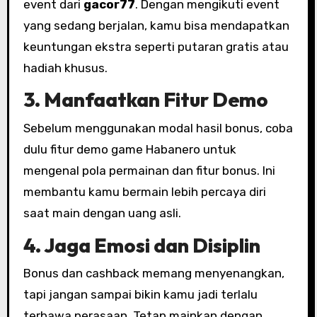
event dari
gacor77
. Dengan mengikuti event
yang sedang berjalan, kamu bisa mendapatkan
keuntungan ekstra seperti putaran gratis atau
hadiah khusus.
3. Manfaatkan Fitur Demo
Sebelum menggunakan modal hasil bonus, coba
dulu fitur demo game Habanero untuk
mengenal pola permainan dan fitur bonus. Ini
membantu kamu bermain lebih percaya diri
saat main dengan uang asli.
4. Jaga Emosi dan Disiplin
Bonus dan cashback memang menyenangkan,
tapi jangan sampai bikin kamu jadi terlalu
terbawa perasaan. Tetap mainkan dengan