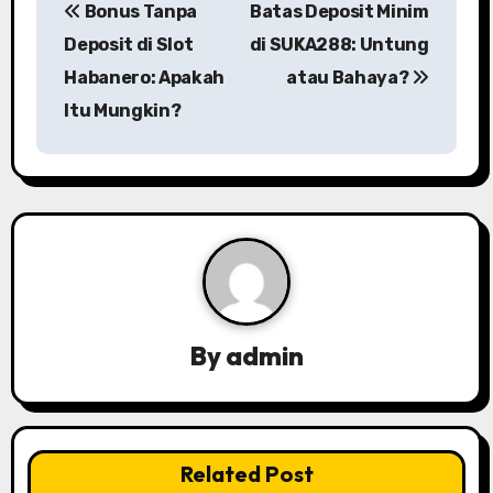
Bonus Tanpa
Batas Deposit Minim
o
Deposit di Slot
di SUKA288: Untung
s
Habanero: Apakah
atau Bahaya?
Itu Mungkin?
t
n
a
v
i
g
By
admin
a
t
Related Post
i