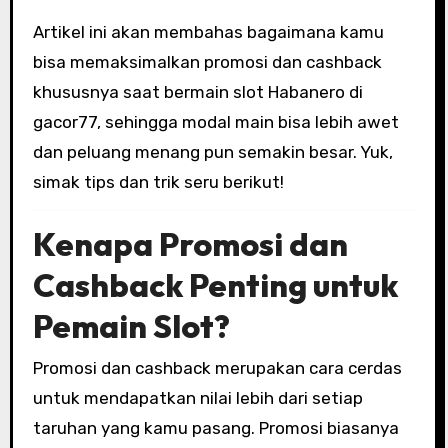
Artikel ini akan membahas bagaimana kamu
bisa memaksimalkan promosi dan cashback
khususnya saat bermain slot Habanero di
gacor77, sehingga modal main bisa lebih awet
dan peluang menang pun semakin besar. Yuk,
simak tips dan trik seru berikut!
Kenapa Promosi dan
Cashback Penting untuk
Pemain Slot?
Promosi dan cashback merupakan cara cerdas
untuk mendapatkan nilai lebih dari setiap
taruhan yang kamu pasang. Promosi biasanya