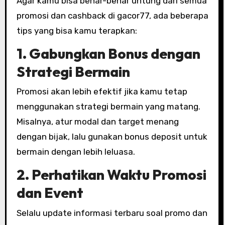
Agar kamu bisa benar-benar untung dari semua
promosi dan cashback di gacor77, ada beberapa
tips yang bisa kamu terapkan:
1. Gabungkan Bonus dengan
Strategi Bermain
Promosi akan lebih efektif jika kamu tetap
menggunakan strategi bermain yang matang.
Misalnya, atur modal dan target menang
dengan bijak, lalu gunakan bonus deposit untuk
bermain dengan lebih leluasa.
2. Perhatikan Waktu Promosi
dan Event
Selalu update informasi terbaru soal promo dan