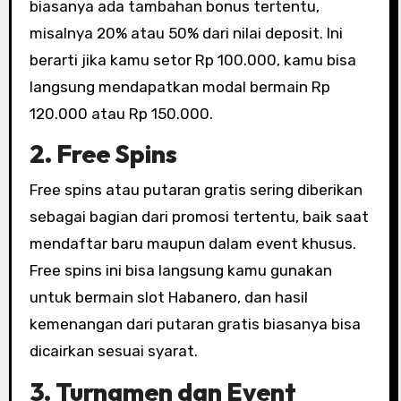
biasanya ada tambahan bonus tertentu,
misalnya 20% atau 50% dari nilai deposit. Ini
berarti jika kamu setor Rp 100.000, kamu bisa
langsung mendapatkan modal bermain Rp
120.000 atau Rp 150.000.
2. Free Spins
Free spins atau putaran gratis sering diberikan
sebagai bagian dari promosi tertentu, baik saat
mendaftar baru maupun dalam event khusus.
Free spins ini bisa langsung kamu gunakan
untuk bermain slot Habanero, dan hasil
kemenangan dari putaran gratis biasanya bisa
dicairkan sesuai syarat.
3. Turnamen dan Event