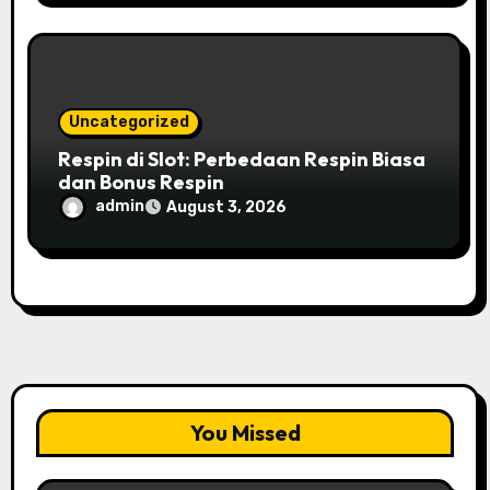
Uncategorized
Respin di Slot: Perbedaan Respin Biasa
dan Bonus Respin
admin
August 3, 2026
You Missed