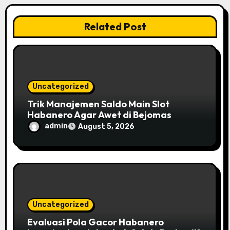
t
Related Post
i
o
n
Uncategorized
Trik Manajemen Saldo Main Slot
Habanero Agar Awet di Bejomas
admin
August 5, 2026
Uncategorized
Evaluasi Pola Gacor Habanero