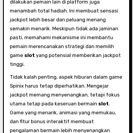
dilakukan pemain lain di platform juga
menambah total hadiah. Ini membuat sensasi
jackpot lebih besar dan peluang menang
semakin menarik. Meskipun tidak ada jaminan
pasti, memahami mekanisme ini membantu
pemain merencanakan strategi dan memilih
game
slot
yang potensial memberikan jackpot
tinggi.
Tidak kalah penting, aspek hiburan dalam game
Spinix harus tetap diperhatikan. Mengejar
jackpot memang menyenangkan, tetapi fokus
utama tetap pada keseruan bermain
slot
.
Game yang menarik, animasi yang memukau,
dan fitur bonus interaktif membuat
pengalaman bermain lebih menyenangkan