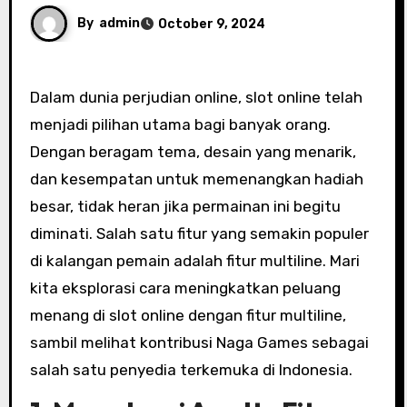
By
admin
October 9, 2024
Dalam dunia perjudian online, slot online telah
menjadi pilihan utama bagi banyak orang.
Dengan beragam tema, desain yang menarik,
dan kesempatan untuk memenangkan hadiah
besar, tidak heran jika permainan ini begitu
diminati. Salah satu fitur yang semakin populer
di kalangan pemain adalah fitur multiline. Mari
kita eksplorasi cara meningkatkan peluang
menang di slot online dengan fitur multiline,
sambil melihat kontribusi Naga Games sebagai
salah satu penyedia terkemuka di Indonesia.