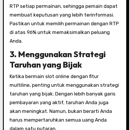
RTP setiap permainan, sehingga pemain dapat
membuat keputusan yang lebih terinformasi.
Pastikan untuk memilih permainan dengan RTP
di atas 96% untuk memaksimalkan peluang
Anda.
3. Menggunakan Strategi
Taruhan yang Bijak
Ketika bermain slot online dengan fitur
multiline, penting untuk menggunakan strategi
taruhan yang bijak. Dengan lebih banyak garis
pembayaran yang aktif, taruhan Anda juga
akan meningkat. Namun, bukan berarti Anda
harus mempertaruhkan semua uang Anda
dalam satu putaran.