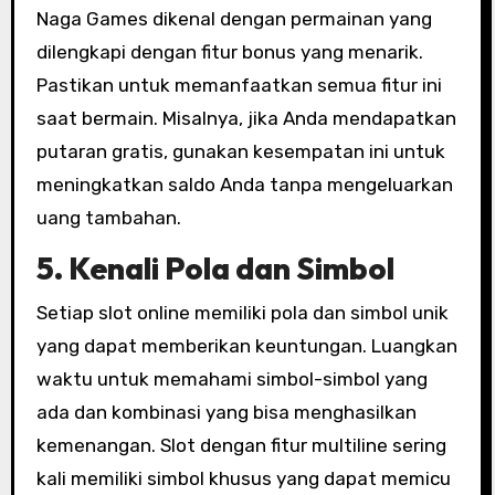
Naga Games dikenal dengan permainan yang
dilengkapi dengan fitur bonus yang menarik.
Pastikan untuk memanfaatkan semua fitur ini
saat bermain. Misalnya, jika Anda mendapatkan
putaran gratis, gunakan kesempatan ini untuk
meningkatkan saldo Anda tanpa mengeluarkan
uang tambahan.
5. Kenali Pola dan Simbol
Setiap slot online memiliki pola dan simbol unik
yang dapat memberikan keuntungan. Luangkan
waktu untuk memahami simbol-simbol yang
ada dan kombinasi yang bisa menghasilkan
kemenangan. Slot dengan fitur multiline sering
kali memiliki simbol khusus yang dapat memicu