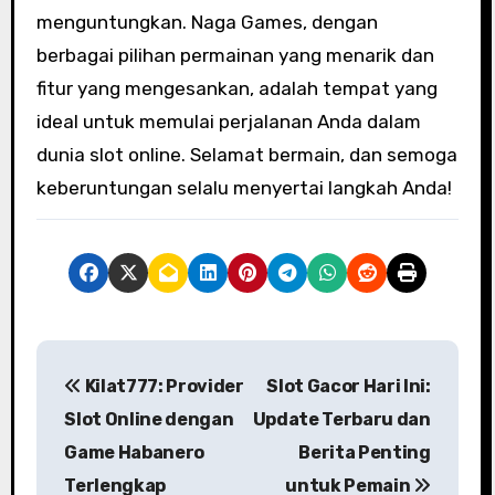
menguntungkan. Naga Games, dengan
berbagai pilihan permainan yang menarik dan
fitur yang mengesankan, adalah tempat yang
ideal untuk memulai perjalanan Anda dalam
dunia slot online. Selamat bermain, dan semoga
keberuntungan selalu menyertai langkah Anda!
P
Kilat777: Provider
Slot Gacor Hari Ini:
o
Slot Online dengan
Update Terbaru dan
s
Game Habanero
Berita Penting
Terlengkap
untuk Pemain