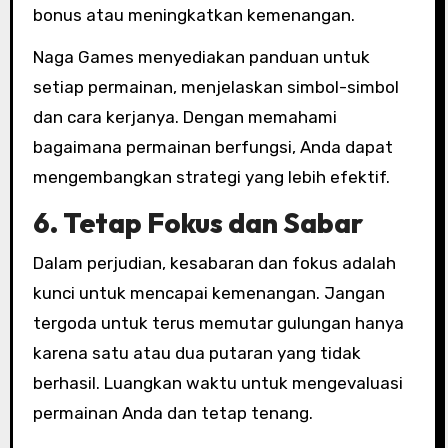
bonus atau meningkatkan kemenangan.
Naga Games menyediakan panduan untuk
setiap permainan, menjelaskan simbol-simbol
dan cara kerjanya. Dengan memahami
bagaimana permainan berfungsi, Anda dapat
mengembangkan strategi yang lebih efektif.
6. Tetap Fokus dan Sabar
Dalam perjudian, kesabaran dan fokus adalah
kunci untuk mencapai kemenangan. Jangan
tergoda untuk terus memutar gulungan hanya
karena satu atau dua putaran yang tidak
berhasil. Luangkan waktu untuk mengevaluasi
permainan Anda dan tetap tenang.