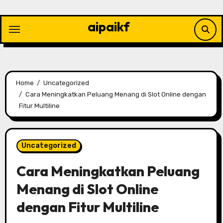
Skip
to
aipaikf
content
Home
Uncategorized
Cara Meningkatkan Peluang Menang di Slot Online dengan
Fitur Multiline
Uncategorized
Cara Meningkatkan Peluang
Menang di Slot Online
dengan Fitur Multiline