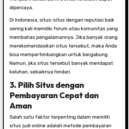
dipercaya.
Di Indonesia, situs-situs dengan reputasi baik
sering kali memiliki forum atau komunitas yang
membahas pengalamannya. Jika banyak orang
merekomendasikan situs tersebut, maka Anda
bisa mempertimbangkan untuk bergabung.
Namun, jika situs tersebut banyak mendapat
keluhan, sebaiknya hindari.
3. Pilih Situs dengan
Pembayaran Cepat dan
Aman
Salah satu faktor terpenting dalam memilih
situs judi online adalah metode pembayaran