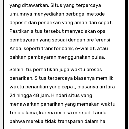
yang ditawarkan. Situs yang terpercaya
umumnya menyediakan berbagai metode
deposit dan penarikan yang aman dan cepat.
Pastikan situs tersebut menyediakan opsi
pembayaran yang sesuai dengan preferensi
Anda, seperti transfer bank, e-wallet, atau
bahkan pembayaran menggunakan pulsa.
Selain itu, perhatikan juga waktu proses
penarikan. Situs terpercaya biasanya memiliki
waktu penarikan yang cepat, biasanya antara
24 hingga 48 jam. Hindari situs yang
menawarkan penarikan yang memakan waktu
terlalu lama, karena ini bisa menjadi tanda
bahwa mereka tidak transparan dalam hal