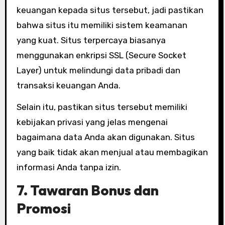
keuangan kepada situs tersebut, jadi pastikan
bahwa situs itu memiliki sistem keamanan
yang kuat. Situs terpercaya biasanya
menggunakan enkripsi SSL (Secure Socket
Layer) untuk melindungi data pribadi dan
transaksi keuangan Anda.
Selain itu, pastikan situs tersebut memiliki
kebijakan privasi yang jelas mengenai
bagaimana data Anda akan digunakan. Situs
yang baik tidak akan menjual atau membagikan
informasi Anda tanpa izin.
7. Tawaran Bonus dan
Promosi