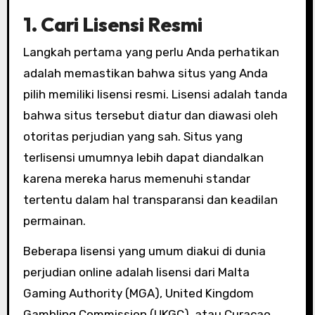
1. Cari Lisensi Resmi
Langkah pertama yang perlu Anda perhatikan
adalah memastikan bahwa situs yang Anda
pilih memiliki lisensi resmi. Lisensi adalah tanda
bahwa situs tersebut diatur dan diawasi oleh
otoritas perjudian yang sah. Situs yang
terlisensi umumnya lebih dapat diandalkan
karena mereka harus memenuhi standar
tertentu dalam hal transparansi dan keadilan
permainan.
Beberapa lisensi yang umum diakui di dunia
perjudian online adalah lisensi dari Malta
Gaming Authority (MGA), United Kingdom
Gambling Commission (UKGC), atau Curacao