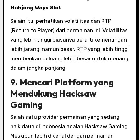
Mahjong Ways Slot
.
Selain itu, perhatikan volatilitas dan RTP
(Return to Player) dari permainan ini. Volatilitas
yang lebih tinggi biasanya berarti kemenangan
lebih jarang, namun besar. RTP yang lebih tinggi
memberikan peluang lebih besar untuk menang
dalam jangka panjang.
9. Mencari Platform yang
Mendukung Hacksaw
Gaming
Salah satu provider permainan yang sedang
naik daun di Indonesia adalah Hacksaw Gaming.
Meskipun lebih dikenal dengan permainan