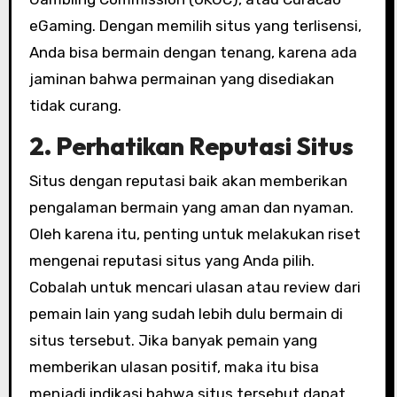
eGaming. Dengan memilih situs yang terlisensi,
Anda bisa bermain dengan tenang, karena ada
jaminan bahwa permainan yang disediakan
tidak curang.
2. Perhatikan Reputasi Situs
Situs dengan reputasi baik akan memberikan
pengalaman bermain yang aman dan nyaman.
Oleh karena itu, penting untuk melakukan riset
mengenai reputasi situs yang Anda pilih.
Cobalah untuk mencari ulasan atau review dari
pemain lain yang sudah lebih dulu bermain di
situs tersebut. Jika banyak pemain yang
memberikan ulasan positif, maka itu bisa
menjadi indikasi bahwa situs tersebut dapat