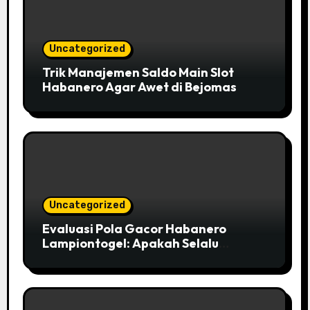
Uncategorized
Trik Manajemen Saldo Main Slot
Habanero Agar Awet di Bejomas
Uncategorized
Evaluasi Pola Gacor Habanero
Lampiontogel: Apakah Selalu
Berhasil?