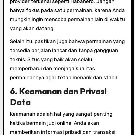
provider terkenal seperti Habanero. Jangan
hanya fokus pada satu permainan, karena Anda
mungkin ingin mencoba permainan lain di waktu
yang akan datang.
Selain itu, pastikan juga bahwa permainan yang
tersedia berjalan lancar dan tanpa gangguan
teknis. Situs yang baik akan selalu
memperbarui dan menjaga kualitas
permainannya agar tetap menarik dan stabil.
6. Keamanan dan Privasi
Data
Keamanan adalah hal yang sangat penting
ketika bermain judi online. Anda akan
memberikan informasi pribadi dan transaksi