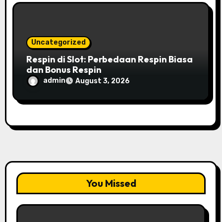
Uncategorized
Respin di Slot: Perbedaan Respin Biasa
dan Bonus Respin
admin
August 3, 2026
You Missed